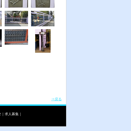
⇒戻る
せ
｜
求人募集
｜