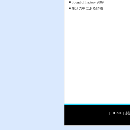
■ Sound of Factory 2009
■ 生活の中にある鋳物
｜
HOME
｜
製