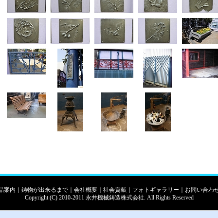
品案内
｜
鋳物が出来るまで
｜
会社概要
｜
社会貢献
｜
フォトギャラリー
｜
お問い合わ
Copyright (C) 2010-2011 永井機械鋳造株式会社. All Rights Reserved