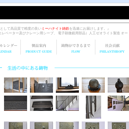
として高品質で精度の良い
ミーハナイト鋳鉄
を迅速にお届けします。』
 エレベーター及びクレーン用シーブ、 電子顕微鏡用部品）人工ゼオライト製造 オ