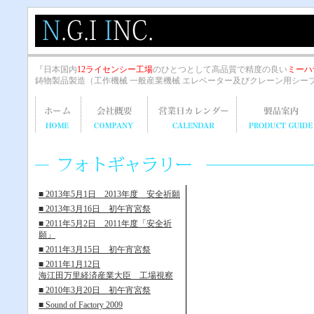
『日本国内
12ライセンシー工場
のひとつとして高品質で精度の良い
ミーハ
鋳物製品製造（工作機械 一般産業機械 エレベーター及びクレーン用シー
■ 2013年5月1日 2013年度 安全祈願
■ 2013年3月16日 初午宵宮祭
■ 2011年5月2日 2011年度「安全祈
願」
■ 2011年3月15日 初午宵宮祭
■ 2011年1月12日
海江田万里経済産業大臣 工場視察
■ 2010年3月20日 初午宵宮祭
■ Sound of Factory 2009