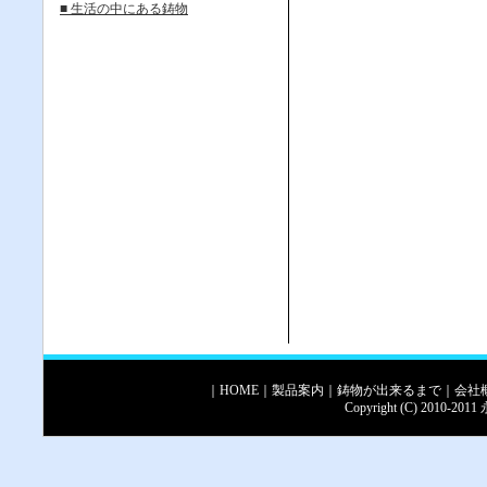
■ 生活の中にある鋳物
｜
HOME
｜
製品案内
｜
鋳物が出来るまで
｜
会社
Copyright (C) 2010-2