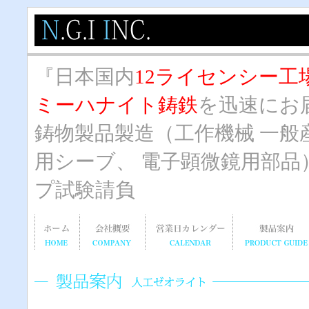
『日本国内
12ライセンシー工
ミーハナイト鋳鉄
を迅速にお
鋳物製品製造（工作機械 一般
用シーブ、 電子顕微鏡用部品
プ試験請負