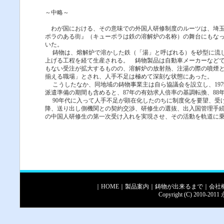
～中略～
わが国における、その意味での外国人研修制度のルーツは、埼玉
ポラのある街』（キューポラは鉄の溶解炉の名称）の舞台にもな
いた。
鋳物は、熔解炉で溶かした鉄（「湯」と呼ばれる）を砂型に流し
上げる工程を経て生産される。 鋳物製品は自動車メーカーなど
もない受注が拡大するものの、溶解炉の放射熱、注湯の際の噴煙
揃える職場」とされ、人手不足は極めて深刻な状態にあった。
こうしたなか、同地域の鋳物事業主は自ら協議会を設立し、197
派遣準備の期間も含めると、87年の有効求人倍率の基調転換、88
90年代に入って人手不足が顕在化したのちに制度化を要望、受け
降、送り出し側機関との契約交渉、研修生の選抜、出入国管理手続
の中国人研修生の第一次受け入れを実現させ、その活動を軌道に
｜
HOME
｜
製品案内
｜
鋳物が出来るまで
｜
会社
Copyright (C) 2010-2