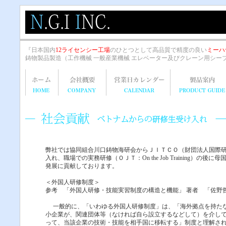
『日本国内
12ライセンシー工場
のひとつとして高品質で精度の良い
ミーハ
鋳物製品製造（工作機械 一般産業機械 エレベーター及びクレーン用シー
弊社では協同組合川口鋳物海研会からＪＩＴＣＯ（財団法人国際
入れ、職場での実務研修（ＯＪＴ：On the Job Trainin
発展に貢献しております。
＜外国人研修制度＞
参考 「外国人研修・技能実習制度の構造と機能」 著者 「佐野
一般的に、「いわゆる外国人研修制度」は、「海外拠点を持たな
小企業が、関連団体等（なければ自ら設立するなどして）を介し
って、当該企業の技術・技能を相手国に移転する」制度と理解さ